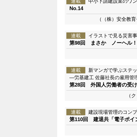
連載
中小下請建設業のワ
No.14
（（株）安全教育
連載
イラストで見る災害
第98回 まさか ノーヘル
連載
新マンガで学ぶステ
―労基建工 佐藤社長の雇用管
第28回 外国人労働者の受
（ク
連載
建設現場管理のコン
第110回 建退共「電子ポ