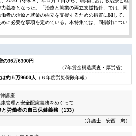
2026（令和８）年４月１日から、職場における治療と就
努力義務となった。「治療と就業の両立支援指針」では、同
労働者の治療と就業の両立を支援するための措置に関して、
ために必要な事項を定めている。本特集では、同指針につい
）
の36万6300円
（7年賃金構造調査・厚労省）
は約５万9600人
（６年度労災保険年報）
法律講座
健康管理と安全配慮義務をめぐって
義務と労働者の自己保健義務（133）
（弁護士 安西 愈）