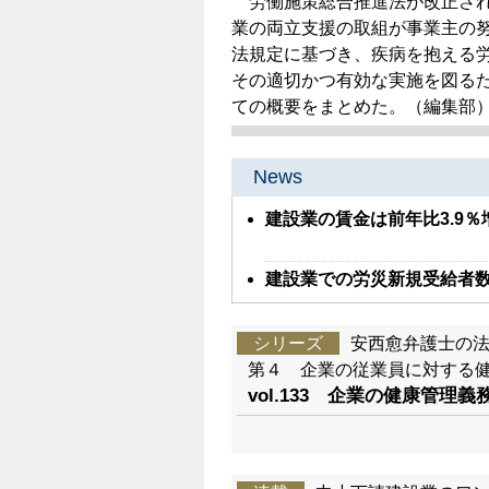
労働施策総合推進法が改正され、
業の両立支援の取組が事業主の
法規定に基づき、疾病を抱える
その適切かつ有効な実施を図る
ての概要をまとめた。（編集部
News
建設業の賃金は前年比3.9％増
建設業での労災新規受給者数
シリーズ
安西愈弁護士の
第４ 企業の従業員に対する
vol.133 企業の健康管理