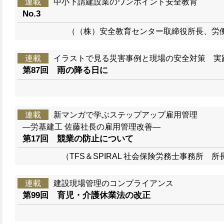
連載
中小下請建設業のワンポイント安全教育
No.3
（（株）安全教育センター取締役所長、労
連載
イラストで見る災害事例と現場の安全対策 実
第87回 雨の降る日に
連載
新マンガで学ぶステップアップ雇用管理
―労基建工 佐藤社長の雇用管理改善―
第17回 競業の防止について
（TFS＆SPIRAL 社会保険労務士事務所
連載
建設現場管理のコンプライアンス
第99回 育児・介護休業法の改正