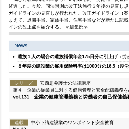
経過した。今般、同法附則の改正法施行５年後の見直し規
ガイドラインの見直しが行われた。改正ガイドライン（案
まえて、退職手当、家族手当、住宅手当などが新たに記載
インの改正点を紹介する。 ≪編集部≫
News
遺族１人の場合の遺族補償年金175日分に引上げ
（労
８年度の建設業の雇用保険料率は1000分の16.5
（厚労
シリーズ
安西愈弁護士の法律講座
第４ 企業の従業員に対する健康管理と安全配慮義務を
vol.131 企業の健康管理義務と労働者の自己保健義務
連載
中小下請建設業のワンポイント安全教育