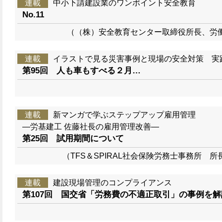
連載
中小下請建設業のワンポイント安全教育
No.11
（（株）安全教育センター取締役所長、労
連載
イラストで見る災害事例と現場の安全対策 実
第95回 人も車もすべる２月…
連載
新マンガで学ぶステップアップ雇用管理
―労基建工 佐藤社長の雇用管理改善―
第25回 試用期間について
（TFS＆SPIRAL社会保険労務士事務所 
連載
建設現場管理のコンプライアンス
第107回 国交省「労務費の不適正取引」の事例を解